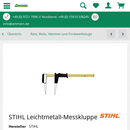
+49 (0) 9721 7990 // Notdienst: +49 (0) 159 01338245
info@amrhein.de
Übersicht
Äxte, Beile, Hämmer und Forstwerkzeuge
STIHL Leichtmetall-Messkluppe
Hersteller
STIHL