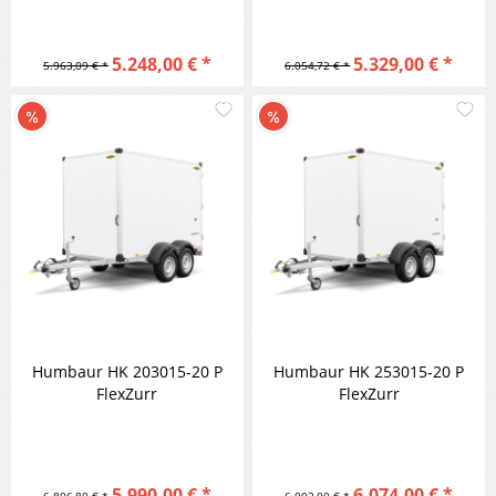
5.248,00 € *
5.329,00 € *
5.963,09 € *
6.054,72 € *
Merken
M
Vergleichen
Vergleic
Humbaur HK 203015-20 P
Humbaur HK 253015-20 P
FlexZurr
FlexZurr
5.990,00 € *
6.074,00 € *