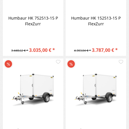
Humbaur HK 752513-15 P
Humbaur HK 152513-15 P
FlexZurr
FlexZurr
3.035,00 € *
3.787,00 € *
3.448,62 € *
4.303,04 € *
Merken
M
Vergleichen
Vergleic