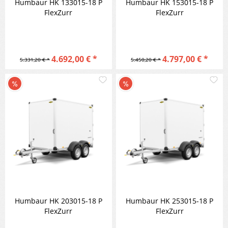
Humbaur HK 133015-18 P
Humbaur HK 153015-18 P
FlexZurr
FlexZurr
4.692,00 € *
4.797,00 € *
5.331,20 € *
5.450,20 € *
Merken
M
Vergleichen
Vergleic
Humbaur HK 203015-18 P
Humbaur HK 253015-18 P
FlexZurr
FlexZurr