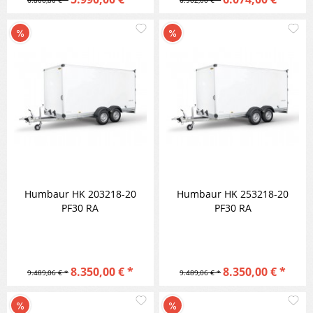
6.806,80 € *
6.902,00 € *
Merken
M
Vergleichen
Vergleic
Humbaur HK 203218-20
Humbaur HK 253218-20
PF30 RA
PF30 RA
8.350,00 € *
8.350,00 € *
9.489,06 € *
9.489,06 € *
Merken
M
Vergleichen
Vergleic