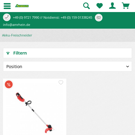
+49 (0) 9721 7990 // Notdienst: +49 (0) 159 01338245
info@amrhein.de
Akku-Freischneider
Filtern
Merken
Vergleichen