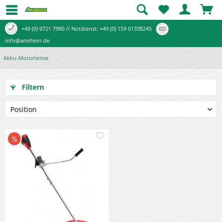
+49 (0) 9721 7990 // Notdienst: +49 (0) 159 01338245
info@amrhein.de
Akku-Motorsense
Filtern
Merken
Vergleichen