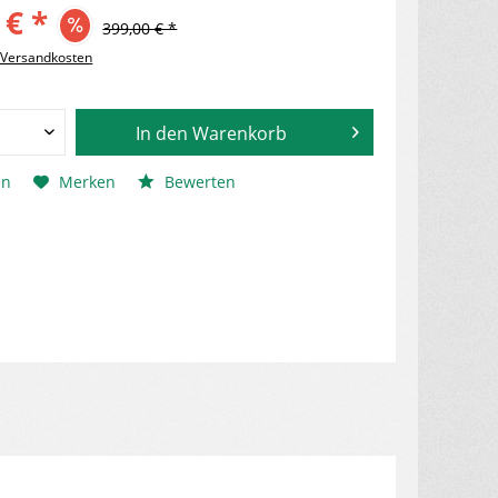
 € *
399,00 € *
. Versandkosten
In den
Warenkorb
en
Merken
Bewerten