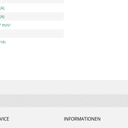
(A)
(A)
7 m/s²
³/h
VICE
INFORMATIONEN