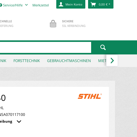
Mein Konto
0,00 € *
Service/Hilfe
Merkzettel
CHNELLE
SICHERE
IEFERUNG
SSL VERBINDUNG

NIK
FORSTTECHNIK
GEBRAUCHTMASCHINEN
MIETPARK
NEWS
40
HL
NSA070117100
reibung