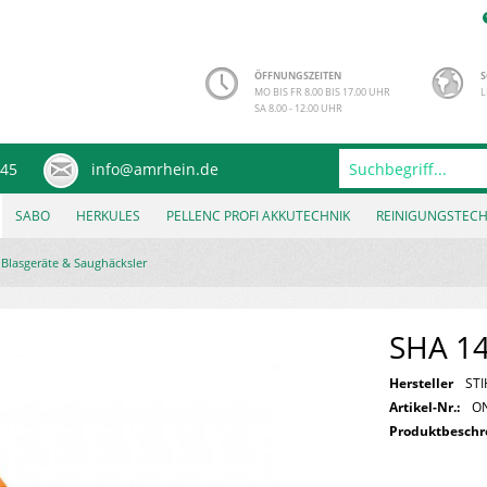
ÖFFNUNGSZEITEN
S
MO BIS FR 8.00 BIS 17.00 UHR
L
SA 8.00 - 12.00 UHR
245
info@amrhein.de
SABO
HERKULES
PELLENC PROFI AKKUTECHNIK
REINIGUNGSTECH
 Blasgeräte & Saughäcksler
SHA 1
Hersteller
STI
Artikel-Nr.:
O
Produktbesch