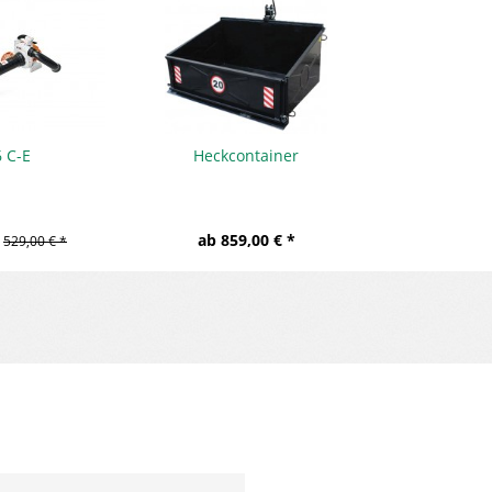
 C-E
Heckcontainer
ab 859,00 € *
529,00 € *