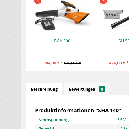
BGA 200
SH 56
584,00 € *
476,00 € *
649,00 € *
Beschreibung
Bewertungen
0
Produktinformationen "SHA 140"
Nennspannung:
36 V
Gewicht:
5,1 kg