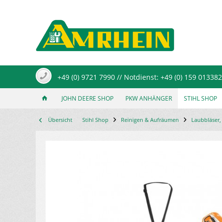
+49 (0) 9721 7990 // Notdienst: +49 (0) 159 01338
JOHN DEERE SHOP
PKW ANHÄNGER
STIHL SHOP
Übersicht
Stihl Shop
Reinigen & Aufräumen
Laubbläser,