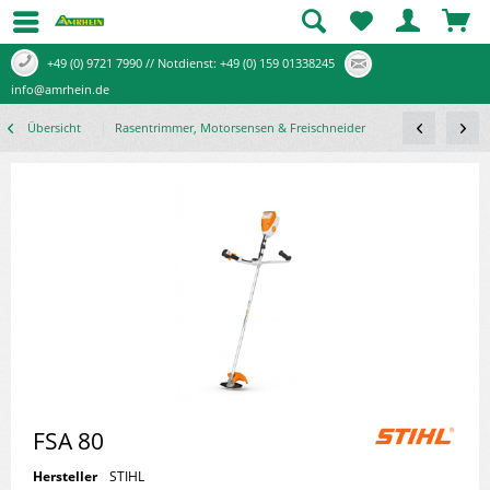
+49 (0) 9721 7990 // Notdienst: +49 (0) 159 01338245
info@amrhein.de
Übersicht
Rasentrimmer, Motorsensen & Freischneider
FSA 80
Hersteller
STIHL