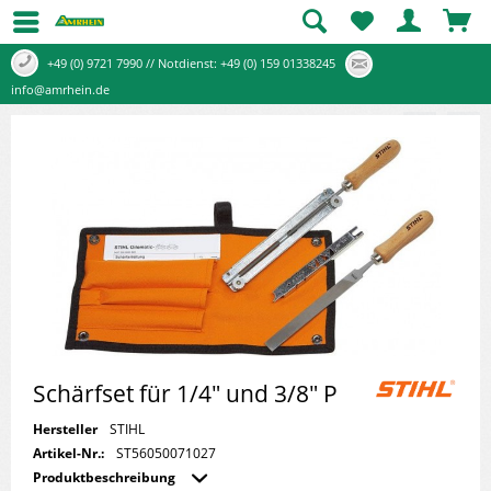
+49 (0) 9721 7990 // Notdienst: +49 (0) 159 01338245
info@amrhein.de
Schärfset für 1/4" und 3/8" P
Hersteller
STIHL
Artikel-Nr.:
ST56050071027
Produktbeschreibung